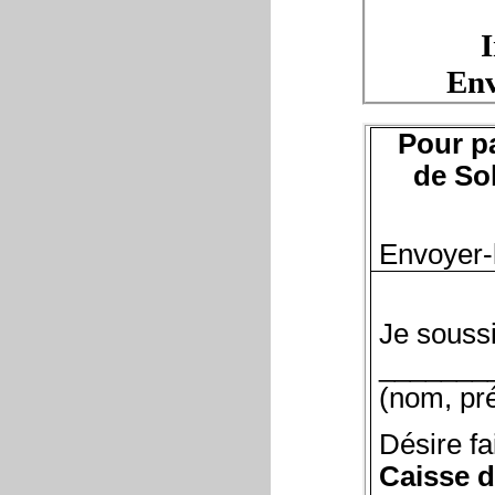
I
Env
Pour pa
de Sol
Envoyer-
Je souss
_______
(nom, pr
Désire f
Caisse d