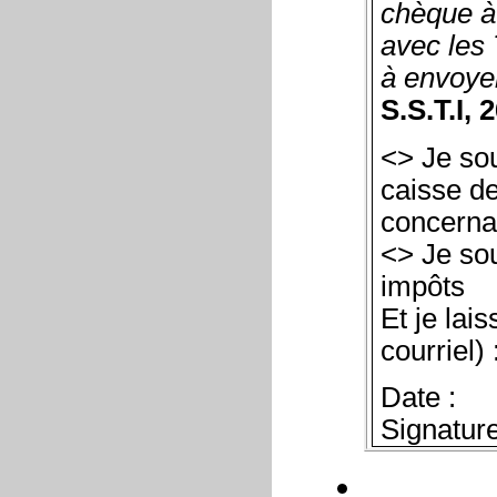
chèque à 
avec les 
à envoyer
S.S.T.I,
<> Je sou
caisse de
concerna
<> Je sou
impôts
Et je lai
courriel) 
Date :
Signature