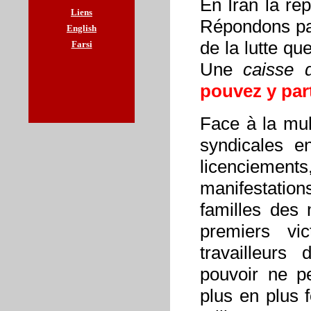
En Iran la rép
Liens
Répondons par
English
de la lutte qu
Farsi
Une
caisse d
pouvez y part
Face à la mul
syndicales e
licenciement
manifestatio
familles des 
premiers vi
travailleurs
pouvoir ne p
plus en plus 