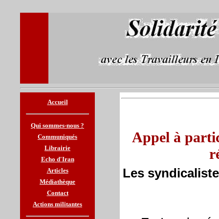
Accueil
Qui sommes-nous ?
Appel à partic
Communiqués
Librairie
r
Echo d'Iran
Articles
Médiathèque
Contact
Actions militantes