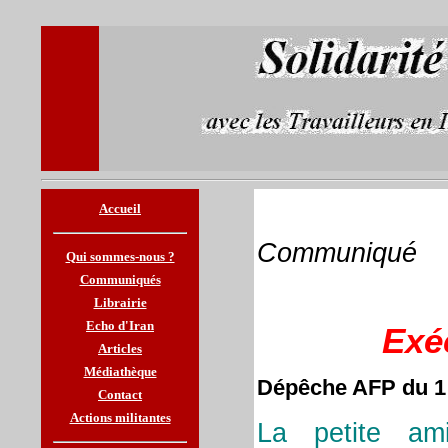
Accueil
Communiqué
Qui sommes-nous ?
Communiqués
Librairie
Echo d'Iran
Exé
Articles
Médiathèque
Dépêche AFP du 1
Contact
Actions militantes
La petite ami