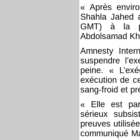
« Après environ
Shahla Jahed 
GMT) à la pr
Abdolsamad Kh
Amnesty Intern
suspendre l’ex
peine. « L’ex
exécution de c
sang-froid et p
« Elle est par
sérieux subsis
preuves utilisé
communiqué Mal