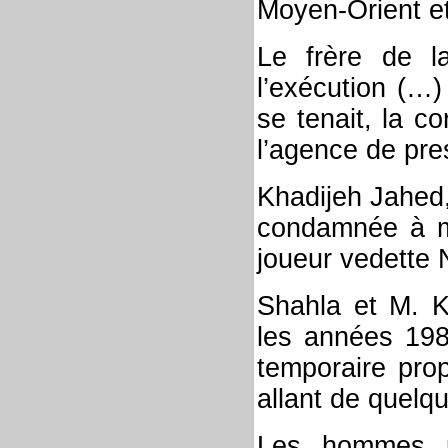
Moyen-Orient et
Le frère de l
l’exécution (…)
se tenait, la c
l’agence de pre
Khadijeh Jahed
condamnée à mo
joueur vedette
Shahla et M. Kh
les années 198
temporaire prop
allant de quelq
Les hommes p