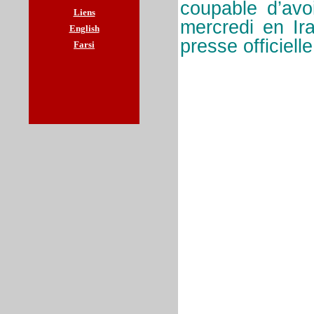
coupable d’avo
Liens
mercredi en Ir
English
presse officiell
Farsi