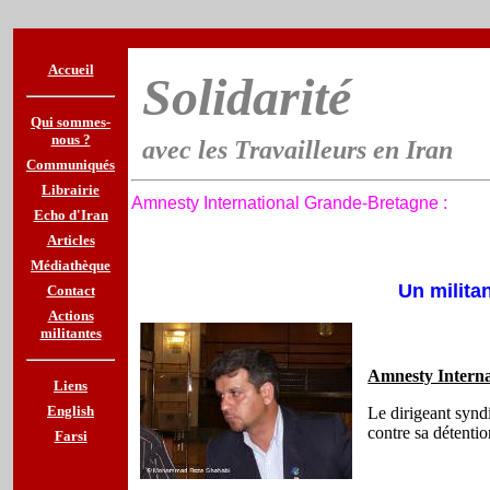
Accueil
Solidarité
Qui sommes-
nous ?
avec les Travailleurs en Iran
‎
Communiqués
Librairie
Amnesty International Grande-Bretagne
:
Echo d'Iran
Articles
Médiathèque
Un militan
Contact
Actions
militantes
Amnesty Intern
Liens
English
Le dirigeant synd
contre sa détenti
Farsi